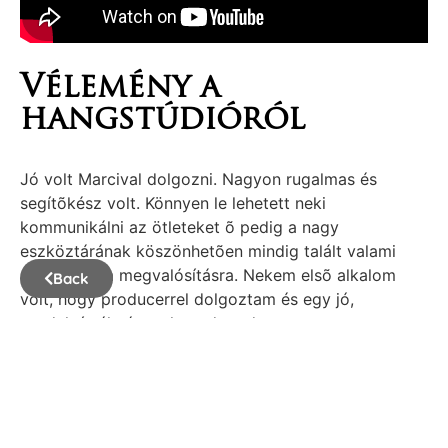
Vélemény a
hangstúdióról
Jó volt Marcival dolgozni. Nagyon rugalmas és
segítõkész volt. Könnyen le lehetett neki
kommunikálni az ötleteket õ pedig a nagy
eszköztárának köszönhetõen mindig talált valami
megoldást a megvalósításra. Nekem elsõ alkalom
Back
volt, hogy producerrel dolgoztam és egy jó,
produktív élménnyel gazdagodtam.
— Szabó D. Tamás